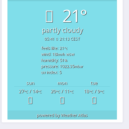
21°
partly cloudy
05:41
21:13 CEST
feels like: 21
°c
wind: 18
wsw
km/h
humidity: 51
%
pressure: 1022.35
mbar
uv index: 5
sun
mon
tue
27
/ 14
20
/ 11
18
/ 9
°C
°C
°C
°C
°C
°C
powered by
Weather Atlas