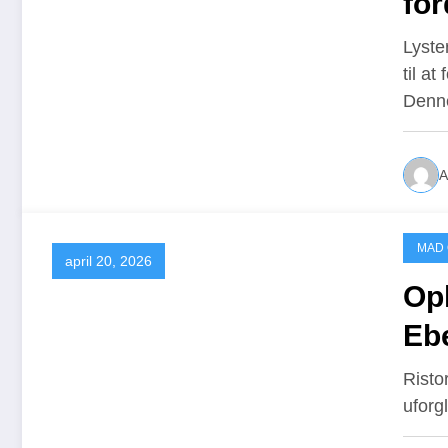
for
Lyste
til a
Denn
A
MAD
april 20, 2026
Opl
Ebe
Ristor
uforg