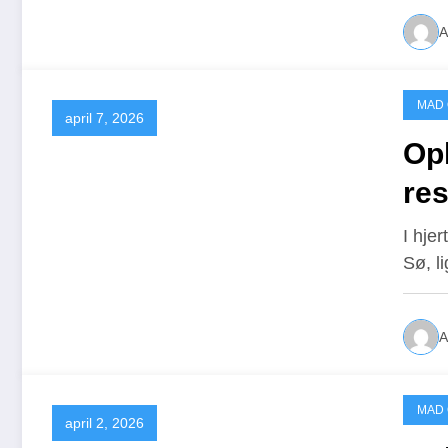
A
MAD
april 7, 2026
Opl
res
I hje
Sø, l
A
MAD
april 2, 2026