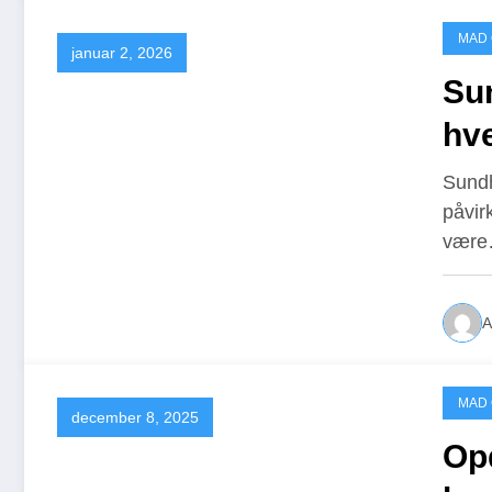
MAD
januar 2, 2026
Su
hv
Sundh
påvirk
vær
A
MAD
december 8, 2025
Op