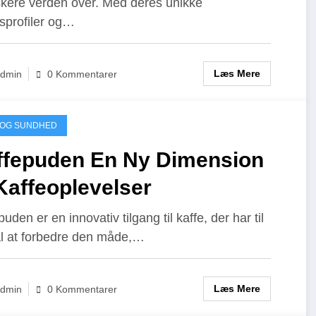
skere verden over. Med deres unikke
profiler og…
Læs Mere
dmin
0 Kommentarer
 OG SUNDHED
ffepuden En Ny Dimension
Kaffeoplevelser
uden er en innovativ tilgang til kaffe, der har til
l at forbedre den måde,…
Læs Mere
dmin
0 Kommentarer