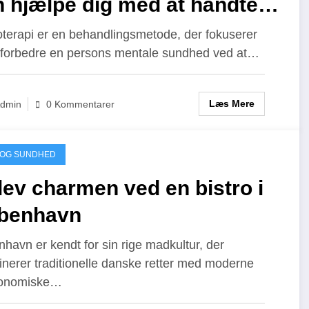
 hjælpe dig med at håndtere
ets udfordringer
terapi er en behandlingsmetode, der fokuserer
 forbedre en persons mentale sundhed ved at…
Læs Mere
dmin
0 Kommentarer
 OG SUNDHED
ev charmen ved en bistro i
benhavn
havn er kendt for sin rige madkultur, der
nerer traditionelle danske retter med moderne
ronomiske…