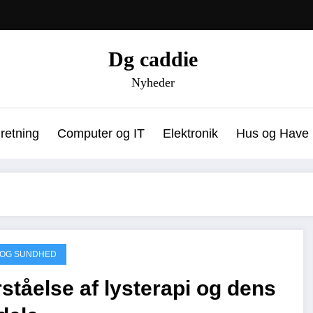
Dg caddie
Nyheder
dretning
Computer og IT
Elektronik
Hus og Have
 OG SUNDHED
ståelse af lysterapi og dens