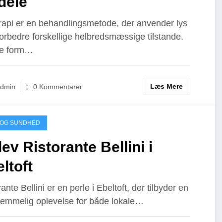
dele
rapi er en behandlingsmetode, der anvender lys
t forbedre forskellige helbredsmæssige tilstande.
e form…
Læs Mere
dmin
0 Kommentarer
 OG SUNDHED
ev Ristorante Bellini i
ltoft
ante Bellini er en perle i Ebeltoft, der tilbyder en
lemmelig oplevelse for både lokale…