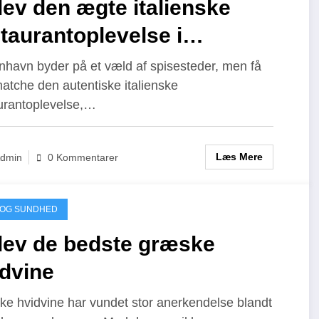
ev den ægte italienske
taurantoplevelse i
benhavn
havn byder på et væld af spisesteder, men få
atche den autentiske italienske
urantoplevelse,…
Læs Mere
dmin
0 Kommentarer
 OG SUNDHED
lev de bedste græske
idvine
e hvidvine har vundet stor anerkendelse blandt