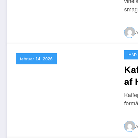
vinel
smags
A
MAD
februar 14, 2026
Ka
af 
Kaffep
formå
A