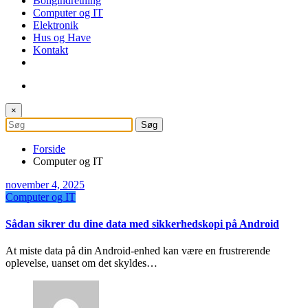
Boligindretning
Computer og IT
Elektronik
Hus og Have
Kontakt
×
Forside
Computer og IT
november 4, 2025
Computer og IT
Sådan sikrer du dine data med sikkerhedskopi på Android
At miste data på din Android-enhed kan være en frustrerende
oplevelse, uanset om det skyldes…