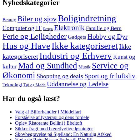
Nyhedskategorier
Boligindretning
Biler og sjov
Beauty
Elektronik
Computer og IT
Familie og Børn
Design
Ferie og Lejligheder
Hobby og Dyr
Gadgets
Hus og Have
Ikke kategoriseret
Ikke
Industri og Erhverv
kategoriseret
Kunst og
Mad og Sundhed
Service og
kultur
Musik
Økonomi
Sport og friluftsliv
Shopping og deals
Uddannelse og Ledelse
Teknologi
Tøj og Mode
Har du også læst?
Valg af Bilforhandler i Middelfart
Forståelse af lysterapi og dens fordele
Oplev Ristorante Bellini i Ebeltoft
Sikker fragt med bæredygtige løsninger
Skovbegravelse på Sjælland: En Naturlig Afsked
Vælg de Rette Nissan Fælge til Din Bil