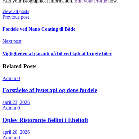
Add your Biographical Information.
Edit your Profile
now.
view all posts
Previous post
Fordele ved Nano Coating til Både
Next post
Vigtigheden af garanti på bil ved køb af brugte biler
Related Posts
Admin
0
Forståelse af lysterapi og dens fordele
april 23, 2026
Admin
0
Oplev Ristorante Bellini i Ebeltoft
april 20, 2026
Admin
0