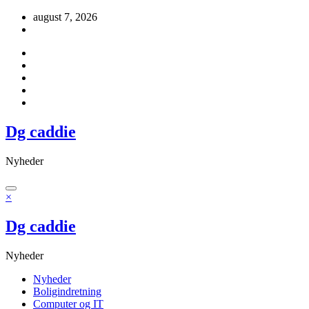
Videre
august 7, 2026
til
indhold
Dg caddie
Nyheder
×
Dg caddie
Nyheder
Nyheder
Boligindretning
Computer og IT