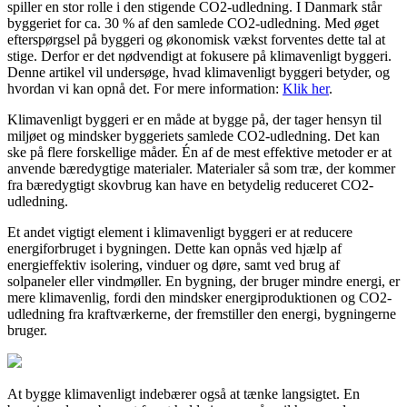
spiller en stor rolle i den stigende CO2-udledning. I Danmark står
byggeriet for ca. 30 % af den samlede CO2-udledning. Med øget
efterspørgsel på byggeri og økonomisk vækst forventes dette tal at
stige. Derfor er det nødvendigt at fokusere på klimavenligt byggeri.
Denne artikel vil undersøge, hvad klimavenligt byggeri betyder, og
hvordan vi kan opnå det. For mere information:
Klik her
.
Klimavenligt byggeri er en måde at bygge på, der tager hensyn til
miljøet og mindsker byggeriets samlede CO2-udledning. Det kan
ske på flere forskellige måder. Én af de mest effektive metoder er at
anvende bæredygtige materialer. Materialer så som træ, der kommer
fra bæredygtigt skovbrug kan have en betydelig reduceret CO2-
udledning.
Et andet vigtigt element i klimavenligt byggeri er at reducere
energiforbruget i bygningen. Dette kan opnås ved hjælp af
energieffektiv isolering, vinduer og døre, samt ved brug af
solpaneler eller vindmøller. En bygning, der bruger mindre energi, er
mere klimavenlig, fordi den mindsker energiproduktionen og CO2-
udledning fra kraftværkerne, der fremstiller den energi, bygningerne
bruger.
At bygge klimavenligt indebærer også at tænke langsigtet. En