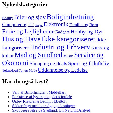
Nyhedskategorier
Boligindretning
Biler og sjov
Beauty
Elektronik
Computer og IT
Familie og Børn
Design
Ferie og Lejligheder
Hobby og Dyr
Gadgets
Hus og Have
Ikke kategoriseret
Ikke
Industri og Erhverv
kategoriseret
Kunst og
Mad og Sundhed
Service og
kultur
Musik
Økonomi
Sport og friluftsliv
Shopping og deals
Uddannelse og Ledelse
Teknologi
Tøj og Mode
Har du også læst?
Valg af Bilforhandler i Middelfart
Forståelse af lysterapi og dens fordele
Oplev Ristorante Bellini i Ebeltoft
Sikker fragt med bæredygtige løsninger
Skovbegravelse på Sjælland: En Naturlig Afsked