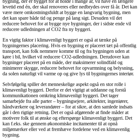
bygning, der er bygget for at holde i mange år, vil have en længere
levetid end én, der skal renoveres eller nedbrydes over få år. Det kan
være mere omkostningsfuldt at bygge en langvarig bygning, men
det kan spare både tid og penge på lang sigt. Desuden vil det
reducere behovet for at bygge nye bygninger, der i sidste ende vil
reducere udledningen af CO2 fra ny byggeri.
En vigtig faktor i klimavenligt byggeri er også at tænke på
bygningernes placering. Hvis en bygning er placeret tæt på offentlig
transport, kan folk nemmere komme til og fra bygningen uden at
køre i bil, hvilket vil reducere CO2-udledningen. Derudover kan
bygninger placeret på en måde, der maksimerer solindfald og
minimerer skygge, reducere behovet for opvarmning og belysning,
da solen naturligt vil varme op og give lys til bygningernes interiør.
Selvfølgelig spiller det menneskelige aspekt også en stor rolle i
klimavenligt byggeri. Derfor er det vigtigt at uddanne og forstå
kommunikationen omkring klimavenligt byggeri. Det tager
samarbejde fra alle parter – bygningsejere, arkitekter, ingeniører,
håndværkere og leverandører – for at sikre, at den samlede indsats
går i den rigtige retning. Det er også afgørende at finde måder at
motivere folk til at ønske og efterspørge klimavenligt byggeri. Det
kan f.eks. ske gennem økonomiske incitamenter til at opnå
miljømærker eller ved at fremhæve fordelene ved en klimavenlig
bygning.