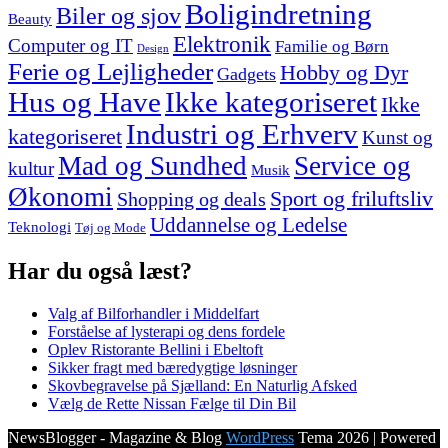
Boligindretning
Biler og sjov
Beauty
Elektronik
Computer og IT
Familie og Børn
Design
Ferie og Lejligheder
Hobby og Dyr
Gadgets
Hus og Have
Ikke kategoriseret
Ikke
Industri og Erhverv
kategoriseret
Kunst og
Mad og Sundhed
Service og
kultur
Musik
Økonomi
Sport og friluftsliv
Shopping og deals
Uddannelse og Ledelse
Teknologi
Tøj og Mode
Har du også læst?
Valg af Bilforhandler i Middelfart
Forståelse af lysterapi og dens fordele
Oplev Ristorante Bellini i Ebeltoft
Sikker fragt med bæredygtige løsninger
Skovbegravelse på Sjælland: En Naturlig Afsked
Vælg de Rette Nissan Fælge til Din Bil
NewsBlogger - Magazine & Blog
WordPress
Tema 2026 | Powered