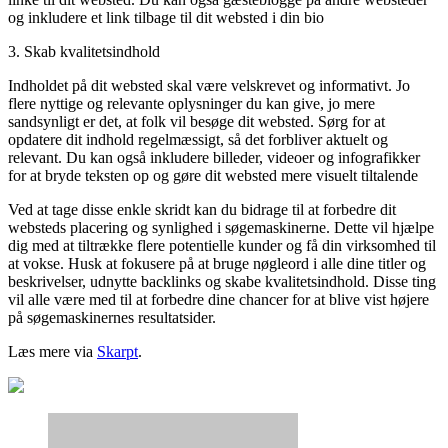
og inkludere et link tilbage til dit websted i din bio
3. Skab kvalitetsindhold
Indholdet på dit websted skal være velskrevet og informativt. Jo
flere nyttige og relevante oplysninger du kan give, jo mere
sandsynligt er det, at folk vil besøge dit websted. Sørg for at
opdatere dit indhold regelmæssigt, så det forbliver aktuelt og
relevant. Du kan også inkludere billeder, videoer og infografikker
for at bryde teksten op og gøre dit websted mere visuelt tiltalende
Ved at tage disse enkle skridt kan du bidrage til at forbedre dit
websteds placering og synlighed i søgemaskinerne. Dette vil hjælpe
dig med at tiltrække flere potentielle kunder og få din virksomhed til
at vokse. Husk at fokusere på at bruge nøgleord i alle dine titler og
beskrivelser, udnytte backlinks og skabe kvalitetsindhold. Disse ting
vil alle være med til at forbedre dine chancer for at blive vist højere
på søgemaskinernes resultatsider.
Læs mere via
Skarpt
.