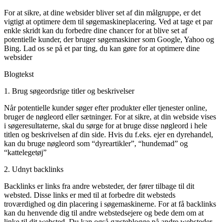
For at sikre, at dine websider bliver set af din målgruppe, er det
vigtigt at optimere dem til søgemaskineplacering. Ved at tage et par
enkle skridt kan du forbedre dine chancer for at blive set af
potentielle kunder, der bruger søgemaskiner som Google, Yahoo og
Bing. Lad os se på et par ting, du kan gøre for at optimere dine
websider
Blogtekst
1. Brug søgeordsrige titler og beskrivelser
Når potentielle kunder søger efter produkter eller tjenester online,
bruger de nøgleord eller sætninger. For at sikre, at din webside vises
i søgeresultaterne, skal du sørge for at bruge disse nøgleord i hele
titlen og beskrivelsen af din side. Hvis du f.eks. ejer en dyrehandel,
kan du bruge nøgleord som “dyreartikler”, “hundemad” og
“kattelegetøj”
2. Udnyt backlinks
Backlinks er links fra andre websteder, der fører tilbage til dit
websted. Disse links er med til at forbedre dit websteds
troværdighed og din placering i søgemaskinerne. For at få backlinks
kan du henvende dig til andre webstedsejere og bede dem om at
linke til dit websted. Du kan også gæsteblogge på andre websteder