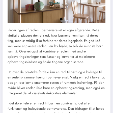
Placeringen af reolen i børneværelset er også afgørende. Det er
vigtigt at placere den et sted, hvor børnene nemt kan nå deres
ting, men samtidig ikke forhindrer deres legeplads. En god idé
kan være at placere reolen i en lav højde, så selv de mindste børn
kan nå. Overvej også at kombinere reolen med andre
opbevaringsløsninger som kasser og kurve for at maksimere
opbevaringspladsen og holde tingene organiserede.
Ud over de praktiske fordele kan en reol til børn også bidrage til
en æstetisk sammenhæng i børneværelset. Vælg en reol i farver og
design, der komplementerer resten af rummets indretning. På den
måde bliver reolen ikke bare en opbevaringsløsning, men også en
integreret del af værelsets dekorative elementer.
I det store hele er en reol til børn en uundværlig del af et
funktionelt og indbydende børneværelse. Den bidrager til at holde