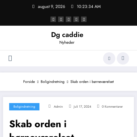
Videre
august 9, 2026
10:23:34 AM
til
indhold
Dg caddie
Nyheder
Forside
Boligindretning
Skab orden i børneværelset
Boligindretning
Admin
Juli 17, 2024
0 Kommentarer
Skab orden i