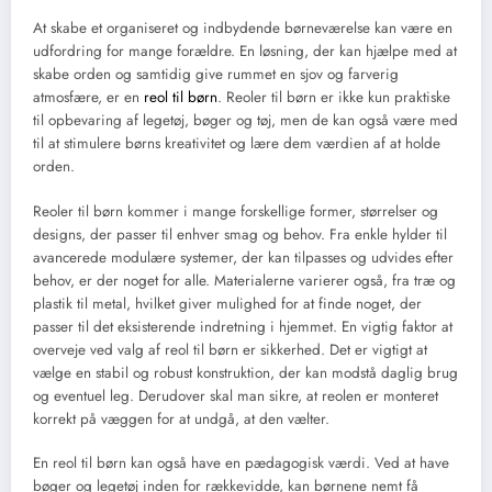
At skabe et organiseret og indbydende børneværelse kan være en
udfordring for mange forældre. En løsning, der kan hjælpe med at
skabe orden og samtidig give rummet en sjov og farverig
atmosfære, er en
reol til børn
. Reoler til børn er ikke kun praktiske
til opbevaring af legetøj, bøger og tøj, men de kan også være med
til at stimulere børns kreativitet og lære dem værdien af at holde
orden.
Reoler til børn kommer i mange forskellige former, størrelser og
designs, der passer til enhver smag og behov. Fra enkle hylder til
avancerede modulære systemer, der kan tilpasses og udvides efter
behov, er der noget for alle. Materialerne varierer også, fra træ og
plastik til metal, hvilket giver mulighed for at finde noget, der
passer til det eksisterende indretning i hjemmet. En vigtig faktor at
overveje ved valg af reol til børn er sikkerhed. Det er vigtigt at
vælge en stabil og robust konstruktion, der kan modstå daglig brug
og eventuel leg. Derudover skal man sikre, at reolen er monteret
korrekt på væggen for at undgå, at den vælter.
En reol til børn kan også have en pædagogisk værdi. Ved at have
bøger og legetøj inden for rækkevidde, kan børnene nemt få