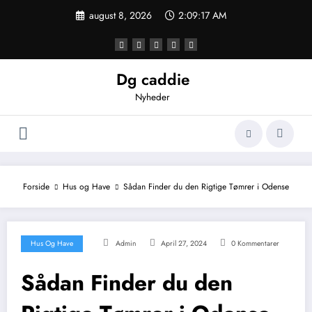
Videre
august 8, 2026
2:09:18 AM
til
indhold
Dg caddie
Nyheder
Forside
Hus og Have
Sådan Finder du den Rigtige Tømrer i Odense
Hus Og Have
Admin
April 27, 2024
0 Kommentarer
Sådan Finder du den