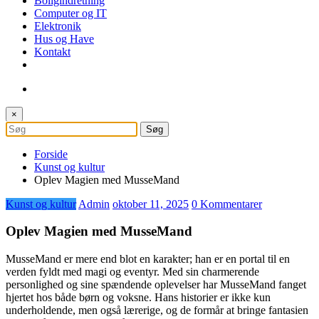
Boligindretning
Computer og IT
Elektronik
Hus og Have
Kontakt
×
Forside
Kunst og kultur
Oplev Magien med MusseMand
Kunst og kultur
Admin
oktober 11, 2025
0 Kommentarer
Oplev Magien med MusseMand
MusseMand er mere end blot en karakter; han er en portal til en
verden fyldt med magi og eventyr. Med sin charmerende
personlighed og sine spændende oplevelser har MusseMand fanget
hjertet hos både børn og voksne. Hans historier er ikke kun
underholdende, men også lærerige, og de formår at bringe fantasien