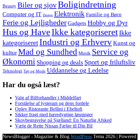
Boligindretning
Biler og sjov
Beauty
Elektronik
Computer og IT
Familie og Børn
Design
Ferie og Lejligheder
Hobby og Dyr
Gadgets
Hus og Have
Ikke kategoriseret
Ikke
Industri og Erhverv
kategoriseret
Kunst og
Mad og Sundhed
Service og
kultur
Musik
Økonomi
Sport og friluftsliv
Shopping og deals
Uddannelse og Ledelse
Teknologi
Tøj og Mode
Har du også læst?
Valg af Bilforhandler i Middelfart
Forståelse af lysterapi og dens fordele
Oplev Ristorante Bellini i Ebeltoft
Sikker fragt med bæredygtige løsninger
Skovbegravelse på Sjælland: En Naturlig Afsked
Vælg de Rette Nissan Fælge til Din Bil
NewsBlogger - Magazine & Blog
WordPress
Tema 2026 | Powered