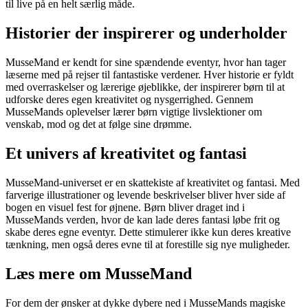
til live på en helt særlig måde.
Historier der inspirerer og underholder
MusseMand er kendt for sine spændende eventyr, hvor han tager
læserne med på rejser til fantastiske verdener. Hver historie er fyldt
med overraskelser og lærerige øjeblikke, der inspirerer børn til at
udforske deres egen kreativitet og nysgerrighed. Gennem
MusseMands oplevelser lærer børn vigtige livslektioner om
venskab, mod og det at følge sine drømme.
Et univers af kreativitet og fantasi
MusseMand-universet er en skattekiste af kreativitet og fantasi. Med
farverige illustrationer og levende beskrivelser bliver hver side af
bogen en visuel fest for øjnene. Børn bliver draget ind i
MusseMands verden, hvor de kan lade deres fantasi løbe frit og
skabe deres egne eventyr. Dette stimulerer ikke kun deres kreative
tænkning, men også deres evne til at forestille sig nye muligheder.
Læs mere om MusseMand
For dem der ønsker at dykke dybere ned i MusseMands magiske