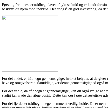
Først og fremmest er trådhegn lavet af tykt ståltråd og er kendt for sin
beskytte dit hjem mod indbrud. Det er også en god investering, da det 
For det andet, er trådhegn gennemsigtige, hvilket betyder, at de giver
have og omgivelserne. Samtidig giver denne gennemsigtighed også mulig
For det tredje, da trådhegn er gennemsigtige, kan du også vælge at dæ
stadig kan nyde den åbne udsigt. Dette kan også øge det æstetiske uds
For det fjerde, er trådhegn meget nemme at vedligeholde. De er nemme
trådhegn meget lidt plads, hvilket gør dem til en ideel løsning i små 