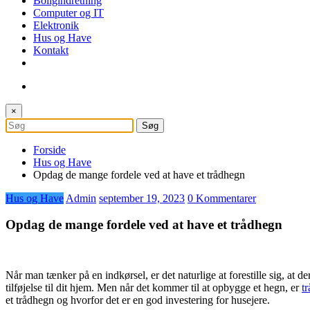
Boligindretning
Computer og IT
Elektronik
Hus og Have
Kontakt
×
Forside
Hus og Have
Opdag de mange fordele ved at have et trådhegn
Hus og Have
Admin
september 19, 2023
0 Kommentarer
Opdag de mange fordele ved at have et trådhegn
Når man tænker på en indkørsel, er det naturlige at forestille sig, at 
tilføjelse til dit hjem. Men når det kommer til at opbygge et hegn, er
t
et trådhegn og hvorfor det er en god investering for husejere.