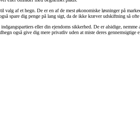
l valg af et hegn. De er en af ​​de mest økonomiske løsninger på marke
gså spare dig penge på lang sigt, da de ikke kræver udskiftning så oft
 indgangspartiers eller din ejendoms sikkerhed. De er alsidige, nemme 
egn også give dig mere privatliv uden at miste deres gennemsigtige el