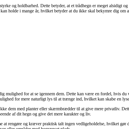
 styrke og holdbarhed. Dette betyder, at et trådhegn er meget alsidigt og k
kan holde i mange år, hvilket betyder at du ikke skal bekymre dig om at 
 dig mulighed for at se igennem dem. Dette kan være en fordel, hvis du v
hed for mere naturligt lys til at trænge ind, hvilket kan skabe en lyse
kke dem med planter eller skærmbrædder til at give mere privatliv. Dett
eende af dit hegn og give det mere karakter og liv.
 at rengøre og kræver praktisk talt ingen vedligeholdelse, hvilket gør 
haver eller områder med begrænset plads.