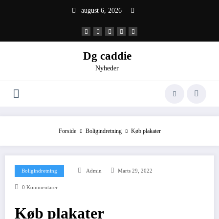
Videre
august 6, 2026
til
indhold
Dg caddie
Nyheder
Forside
Boligindretning
Køb plakater
Boligindretning
Admin
Marts 29, 2022
0 Kommentarer
Køb plakater