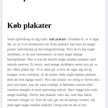
Køb plakater
Vores opfordring til dig lyder:
køb plakater
. Grunden til, at vi siger
det, er, at vi er overbeviste om flotte plakater kan have en meget
positiv indvirkning på din boligindretning. Hvis du fx har nogle
skolebørn, er de nok interesseret i at have nogle dejlige
børneplakater. Hos os kan du bestille nogle smukke plakater med
nuttede motiver. Et motiv, som mange skolebørn sætter pris på, er
dyr. Børn elsker dyr. Vi er sikre på, at hvis du tager dig tid og
besøger vores webshop, vil du kunne finde nogle skønne plakater
med det helt rigtige motiv. Hvis din familie for nylig er flyttet ind i
jeres nye hjem, kan det være tydeligt, at børnenes værelse eller
værelser mangler et mere personligt udtryk. Bare vægge kan virke
meget kedelige. Derfor kan plakater være det, som dine børns
værelser trænger til. Som du ved, gør det en kæmpe forskel, når
man tager nogle smukke plakater i brug som en del af ens