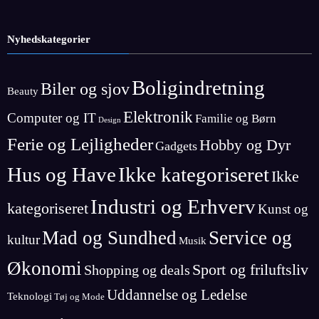
Nyhedskategorier
Boligindretning
Biler og sjov
Beauty
Elektronik
Computer og IT
Familie og Børn
Design
Ferie og Lejligheder
Hobby og Dyr
Gadgets
Hus og Have
Ikke kategoriseret
Ikke
Industri og Erhverv
kategoriseret
Kunst og
Mad og Sundhed
Service og
kultur
Musik
Økonomi
Sport og friluftsliv
Shopping og deals
Uddannelse og Ledelse
Teknologi
Tøj og Mode