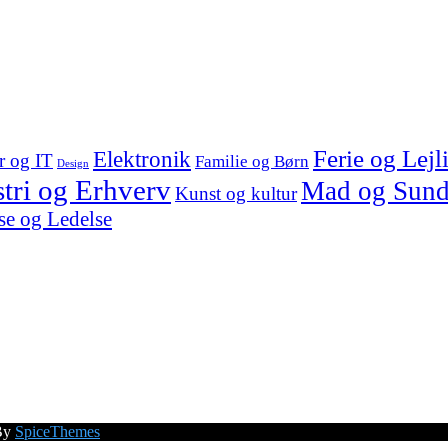
Ferie og Lejl
Elektronik
 og IT
Familie og Børn
Design
stri og Erhverv
Mad og Sun
Kunst og kultur
e og Ledelse
By
SpiceThemes