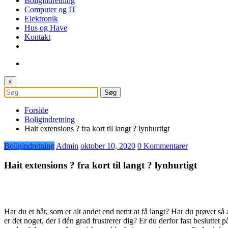
Boligindretning
Computer og IT
Elektronik
Hus og Have
Kontakt
×
Forside
Boligindretning
Hait extensions ? fra kort til langt ? lynhurtigt
Boligindretning
Admin
oktober 10, 2020
0 Kommentarer
Hait extensions ? fra kort til langt ? lynhurtigt
Har du et hår, som er alt andet end nemt at få langt? Har du prøvet så 
er det noget, der i dén grad frustrerer dig? Er du derfor fast beslutte