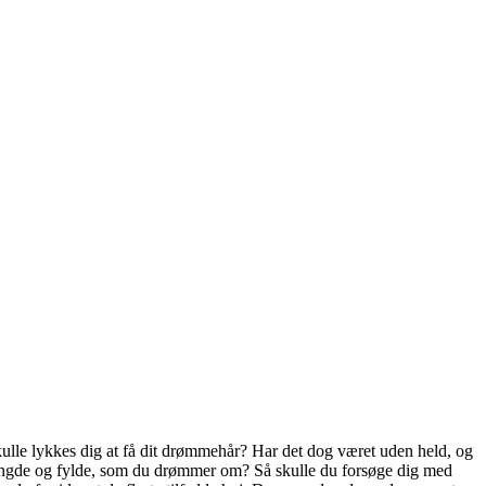
g skulle lykkes dig at få dit drømmehår? Har det dog været uden held, og
den længde og fylde, som du drømmer om? Så skulle du forsøge dig med