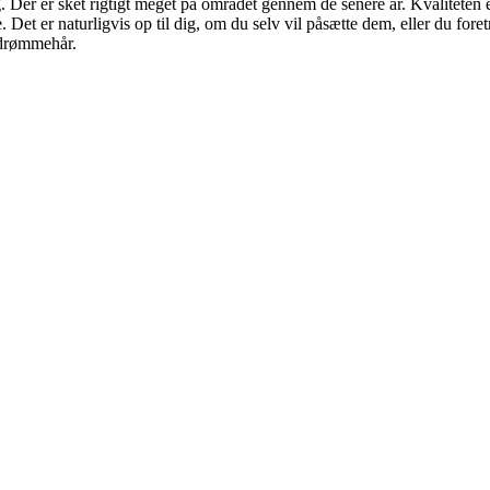
 Der er sket rigtigt meget på området gennem de senere år. Kvaliteten e
e. Det er naturligvis op til dig, om du selv vil påsætte dem, eller du fo
t drømmehår.