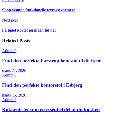
Shop skønne funktionelle terrassevarmere
Next post
Få taget kortet på ingen tid her
Related Posts
Admin
0
Find den perfekte Farstrup lænestol til dit hjem
marts 21, 2026
Admin
0
Find den perfekte kontorstol i Esbjerg
marts 15, 2026
Admin
0
Køkkenlister som en essentiel del af dit køkken