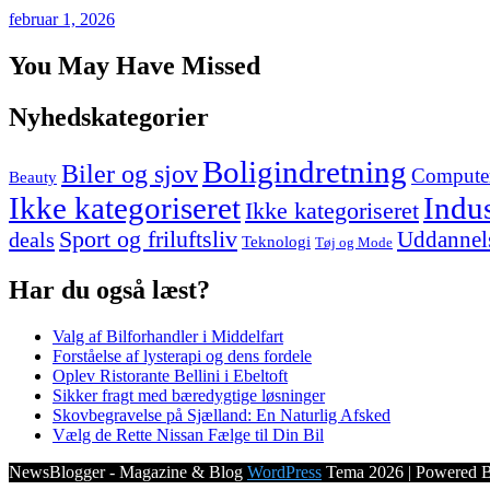
februar 1, 2026
You May Have Missed
Nyhedskategorier
Boligindretning
Biler og sjov
Computer
Beauty
Ikke kategoriseret
Indu
Ikke kategoriseret
Sport og friluftsliv
Uddannels
deals
Teknologi
Tøj og Mode
Har du også læst?
Valg af Bilforhandler i Middelfart
Forståelse af lysterapi og dens fordele
Oplev Ristorante Bellini i Ebeltoft
Sikker fragt med bæredygtige løsninger
Skovbegravelse på Sjælland: En Naturlig Afsked
Vælg de Rette Nissan Fælge til Din Bil
NewsBlogger - Magazine & Blog
WordPress
Tema 2026 | Powered 