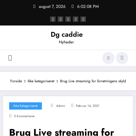
Videre
august 7, 2026
6:02:09 PM
til
indhold
Dg caddie
Nyheder
Forside
Ikke kategoriseret
Brug Live streaming for forretningens skyld
Ikke Kategoriseret
Admin
Februar 14, 2021
0 Kommentarer
Brug Live streaming for